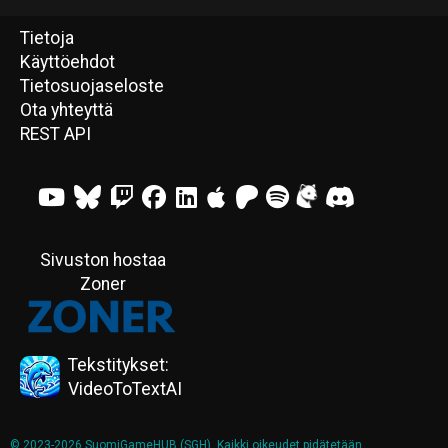
Tietoja
Käyttöehdot
Tietosuojaseloste
Ota yhteyttä
REST API
Sivuston hostaa
Zoner
Tekstitykset:
VideoToTextAI
© 2023-2026 SuomiGameHUB (SGH). Kaikki oikeudet pidätetään.