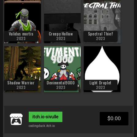
Validus mortis
Creepy Hollow
Spectral Thief
2023
2023
2023
Shadow Warrior
Devimental9000
Light Droplet
2023
2023
2023
itch.io-sivulle
$0.00
codingduck.itch.io